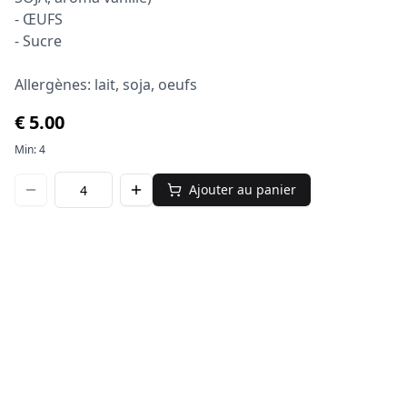
- ŒUFS

- Sucre 

Allergènes: lait, soja, oeufs
€
5.00
Min:
4
Ajouter au panier